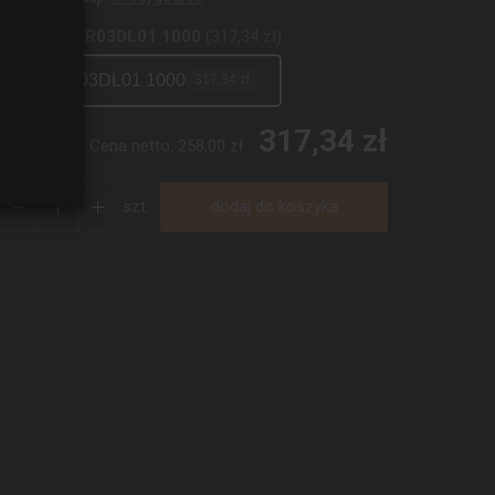
kolor:
biały R03DL01 1000
(317,34 zł)
biały R03DL01 1000
317,34 zł
317,34 zł
Cena netto:
258,00 zł
szt.
dodaj do koszyka