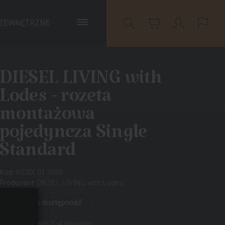
 ZEWNĘTRZNE
DIESEL LIVING with
Lodes - rozeta
montażowa
pojedyncza Single
Standard
Kod:
R03DL01 1000
Producent:
DIESEL LIVING with Lodes
Zapytaj o dostępność
Czas realizacji:
3-4 tygodnie