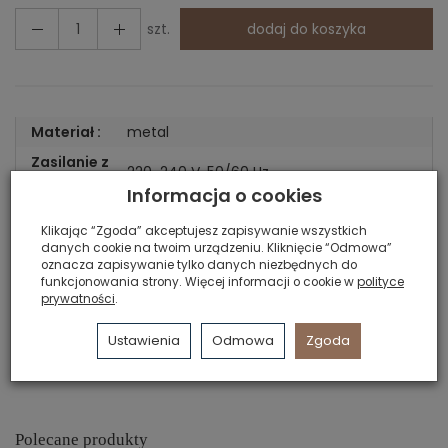
szt.
dodaj do koszyka
Materiał :
metal
Zasilanie z
220-240 V, 50/60 Hz
sieci :
Informacja o cookies
Żródło
E27 max.60
światła :
Klikając “Zgoda” akceptujesz zapisywanie wszystkich
danych cookie na twoim urządzeniu. Kliknięcie “Odmowa”
Klasa
oznacza zapisywanie tylko danych niezbędnych do
szczelności
20
funkcjonowania strony. Więcej informacji o cookie w
polityce
prywatności
.
IP:
Brak żarówki w zestawie. W celu dokupienia
Ustawienia
Odmowa
Zgoda
Uwagi:
żarówki sprawdź zakładkę żródła światła
Polecane produkty