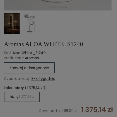
Aromas ALOA WHITE_S1240
Kod:
Aloa White _S1240
Producent:
Aromas
Zapytaj o dostępność
Czas realizacji:
3-4 tygodnie
kolor:
biały
(1 375,14 zł)
biały
1 375,14 zł
1 375,14 zł
Cena netto:
1 118,00 zł